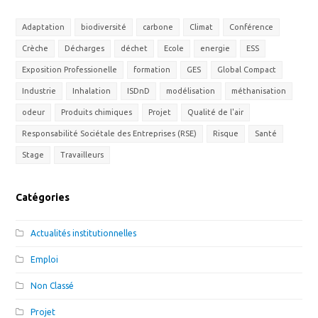
Adaptation
biodiversité
carbone
Climat
Conférence
Crèche
Décharges
déchet
Ecole
energie
ESS
Exposition Professionelle
formation
GES
Global Compact
Industrie
Inhalation
ISDnD
modélisation
méthanisation
odeur
Produits chimiques
Projet
Qualité de l'air
Responsabilité Sociétale des Entreprises (RSE)
Risque
Santé
Stage
Travailleurs
Catégories
Actualités institutionnelles
Emploi
Non Classé
Projet