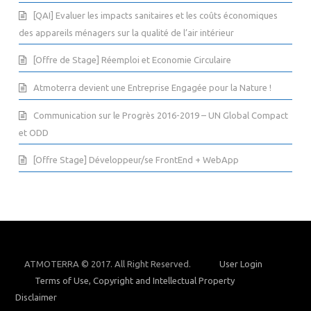
[QAI] Evaluer les impacts sanitaires et les coûts économiques
des appareils ménagers sur la qualité de l’air intérieur
[Offre de Stage] Réemploi et Economie Circulaire
Atmoterra devient une Entreprise Engagée pour la Nature !
Communication sur le Progrès 2016-2019 – UN Global Compact
et ODD
[Offre Stage] Développeur/se FrontEnd + WebApp
ATMOTERRA © 2017. All Right Reserved.
User Login
Terms of Use, Copyright and Intellectual Property
Disclaimer