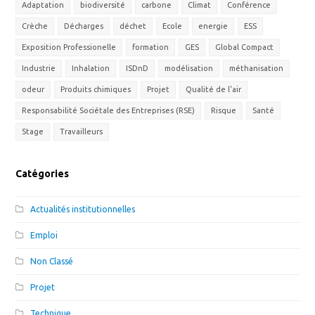
Adaptation
biodiversité
carbone
Climat
Conférence
Crèche
Décharges
déchet
Ecole
energie
ESS
Exposition Professionelle
formation
GES
Global Compact
Industrie
Inhalation
ISDnD
modélisation
méthanisation
odeur
Produits chimiques
Projet
Qualité de l'air
Responsabilité Sociétale des Entreprises (RSE)
Risque
Santé
Stage
Travailleurs
Catégories
Actualités institutionnelles
Emploi
Non Classé
Projet
Technique