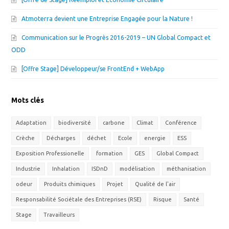
Atmoterra devient une Entreprise Engagée pour la Nature !
Communication sur le Progrès 2016-2019 – UN Global Compact et
ODD
[Offre Stage] Développeur/se FrontEnd + WebApp
Mots clés
Adaptation
biodiversité
carbone
Climat
Conférence
Crèche
Décharges
déchet
Ecole
energie
ESS
Exposition Professionelle
formation
GES
Global Compact
Industrie
Inhalation
ISDnD
modélisation
méthanisation
odeur
Produits chimiques
Projet
Qualité de l'air
Responsabilité Sociétale des Entreprises (RSE)
Risque
Santé
Stage
Travailleurs