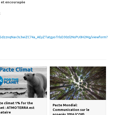
e et encouragée
t
pQLSdzznqNav3s3wiZC74a_AEyZTatgyoTrlsD30zl2NsPU0H2Mg/viewform?
te climat 1% for the
Pacte Mondial:
net : ATMOTERRA est
Communication sur le
nataire
progrès 2016 (COP)