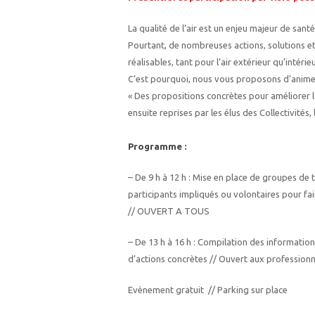
La qualité de l’air est un enjeu majeur de san
Pourtant, de nombreuses actions, solutions e
réalisables, tant pour l’air extérieur qu’intérieur
C’est pourquoi, nous vous proposons d’animer
« Des propositions concrètes pour améliorer la
ensuite reprises par les élus des Collectivités
Programme :
– De 9 h à 12 h : Mise en place de groupes de tr
participants impliqués ou volontaires pour fai
// OUVERT A TOUS
– De 13 h à 16 h : Compilation des information
d’actions concrètes // Ouvert aux professionnel
Evènement gratuit // Parking sur place