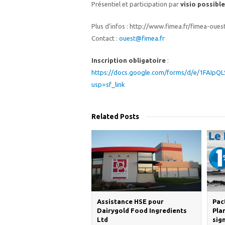
Présentiel et participation par
visio possibl
Plus d’infos : http://www.fimea.fr/fimea-oues
Contact :
ouest@fimea.fr
Inscription obligatoire
:
https://docs.google.com/forms/d/e/1FAI
usp=sf_link
Related Posts
Assistance HSE pour
Pac
Dairygold Food Ingredients
Pla
Ltd
sig