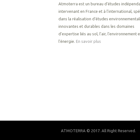
Atmoterra est un bureau d'études indépenda
intervenant en France et à l'international, spé
dans la réalisation d'études environnementa
innovantes et durables dans les domaines
d'expertise liés au sol, l'air, l'environnement e
l'énergie.
En savoir plus
ATMOTERRA © 2017. All Right Reserved.