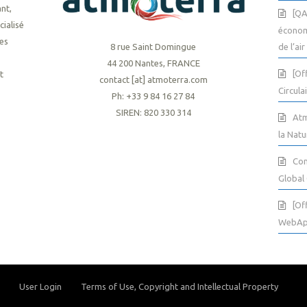
nt,
[QA
cialisé
économ
les
8 rue Saint Domingue
de l’air
44 200 Nantes, FRANCE
[Of
t
contact [at] atmoterra.com
Circula
Ph: +33 9 84 16 27 84
SIREN: 820 330 314
Atm
la Natu
Com
Global
[Of
WebA
User Login
Terms of Use, Copyright and Intellectual Property