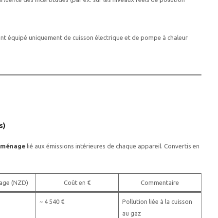
ment équipé uniquement de cuisson électrique et de pompe à chaleur
s)
r ménage
lié aux émissions intérieures de chaque appareil. Convertis en
age (NZD)
Coût en €
Commentaire
~ 4 540 €
Pollution liée à la cuisson
au gaz