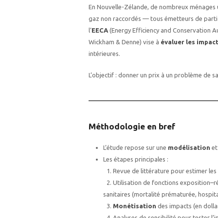
En Nouvelle-Zélande, de nombreux ménages uti
gaz non raccordés — tous émetteurs de partic
l’
EECA
(Energy Efficiency and Conservation Aut
Wickham & Denne) vise à
évaluer les impac
intérieures.
L’objectif : donner un prix à un problème de s
Méthodologie en bref
L’étude repose sur une
modélisation
et
Les étapes principales :
1. Revue de littérature pour estimer les
2. Utilisation de fonctions exposition–
sanitaires (mortalité prématurée, hospital
3.
Monétisation
des impacts (en dolla
4. Analyses de sensibilité pour tester l’i