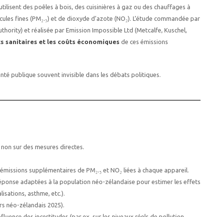
lisent des poêles à bois, des cuisinières à gaz ou des chauffages à
ules fines (PM₂.₅) et de dioxyde d’azote (NO₂). L’étude commandée par
hority) et réalisée par Emission Impossible Ltd (Metcalfe, Kuschel,
ts sanitaires et les coûts économiques
de ces émissions
anté publique souvent invisible dans les débats politiques.
 non sur des mesures directes.
 émissions supplémentaires de PM₂.₅ et NO₂ liées à chaque appareil.
réponse adaptées à la population néo-zélandaise pour estimer les effets
isations, asthme, etc.).
rs néo-zélandais 2025).
nfluence des incertitudes (par ex. sur les niveaux réels de pollution