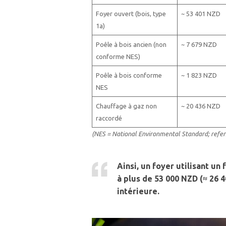
Foyer ouvert (bois, type
~ 53 401 NZD
1a)
Poêle à bois ancien (non
~ 7 679 NZD
conforme NES)
Poêle à bois conforme
~ 1 823 NZD
NES
Chauffage à gaz non
~ 20 436 NZD
raccordé
(NES = National Environmental Standard; refers
Ainsi, un foyer utilisant un
à plus de 53 000 NZD (≈ 26 4
intérieure.