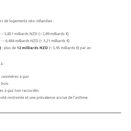
arc de logements néo-zélandais :
: ~ 5,851 milliards NZD (≈ 2,89 milliards €)
: ~ 6,484 milliards NZD (≈ 3,21 milliards €)
)
: plus de
12 milliards NZD
(≈ 5,95 milliards €) par an
à :
cuisinières à gaz
 bois
es à gaz non raccordés
ivité restreinte et une prévalence accrue de l’asthme.