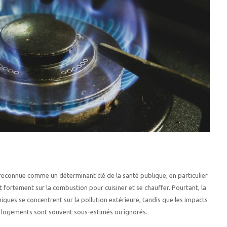
us reconnue comme un déterminant clé de la santé publique, en particulier
t fortement sur la combustion pour cuisiner et se chauffer. Pourtant, la
ques se concentrent sur la pollution extérieure, tandis que les impacts
des logements sont souvent sous-estimés ou ignorés.