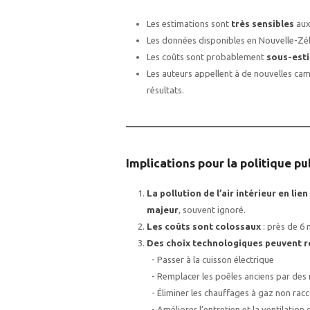
Les estimations sont
très sensibles
aux
Les données disponibles en Nouvelle-Zéla
Les coûts sont probablement
sous-est
Les auteurs appellent à de nouvelles ca
résultats.
Implications pour la politique pu
La pollution de l’air intérieur en li
majeur
, souvent ignoré.
Les coûts sont colossaux
: près de 6 
Des choix technologiques peuvent r
- Passer à la cuisson électrique
- Remplacer les poêles anciens par des
- Éliminer les chauffages à gaz non rac
- Améliorer l’entretien et la ventilatio