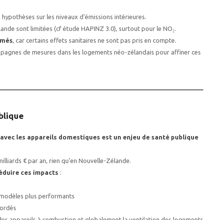
 hypothèses sur les niveaux d’émissions intérieures.
nde sont limitées (cf étude HAPINZ 3.0), surtout pour le NO₂.
imés
, car certains effets sanitaires ne sont pas pris en compte.
mpagnes de mesures dans les logements néo-zélandais pour affiner ces
blique
en avec les appareils domestiques est un enjeu de santé publique
milliards € par an, rien qu’en Nouvelle-Zélande.
éduire ces impacts
:
 modèles plus performants
cordés
n des appareils à combustion et globalement la ventilation des logements