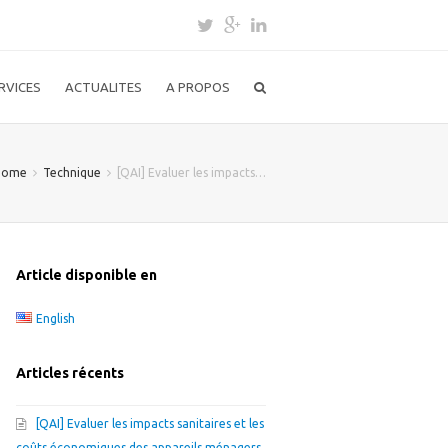
RVICES
ACTUALITES
A PROPOS
Home
Technique
[QAI] Evaluer les impacts…
Article disponible en
English
Articles récents
[QAI] Evaluer les impacts sanitaires et les
coûts économiques des appareils ménagers